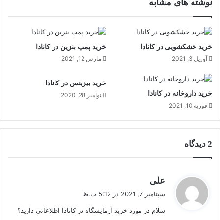
نوشته های مشابه
ا
ی
ن
د
ی
ک
د
ا
ر
ر
خرید خشکشویی در کانادا
خرید پمپ بنزین در کانادا
ت
و
آوریل 3, 2021
مارس 12, 2021
و
ا
ر
ش
خرید بیزینس در کانادا
ن
د
خرید داروخانه در کانادا
نوامبر 28, 2020
ت
ر
فوریه 10, 2021
و
ک
ک
ا
ا
ن
ن
ا
2 دیدگاه
ا
د
د
ا
ا
گ
علی
ف
سپتامبر 7, 2021 در 5:12 ب.ظ
ت
سلام در مورد خرید آزمایشگاه در کانادا اطلاعاتی دارید؟
: