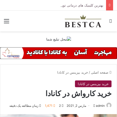
بهترین کلینیک های درمانی تورنتو
جستجو برای
منو
صفحه اصلی
/
خرید بیزینس در کانادا
خرید بیزینس در کانادا
خرید کارواش در کانادا
admin
ا
مارس 2, 2021
2
1,471
زمان مطالعه یک دقیقه
ر